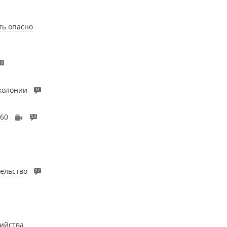
ть опасно
13
колонии
9
160
53
тельство
27
ийства