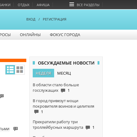
БАНКИ
ОТДЫХ
АФИША
ВСЕ РАЗДЕЛЫ
ВХОД
/
РЕГИСТРАЦИЯ
РОСЫ
ОНЛАЙНЫ
ФОКУС ГОРОДА
ОБСУЖДАЕМЫЕ НОВОСТИ
НЕДЕЛЯ
МЕСЯЦ
В области стало больше
госслужащих
1
20
В город привезут мощи
покровителя воинов и целителя
1
Прекратили работу три
троллейбусных маршрута
1
етьми
19