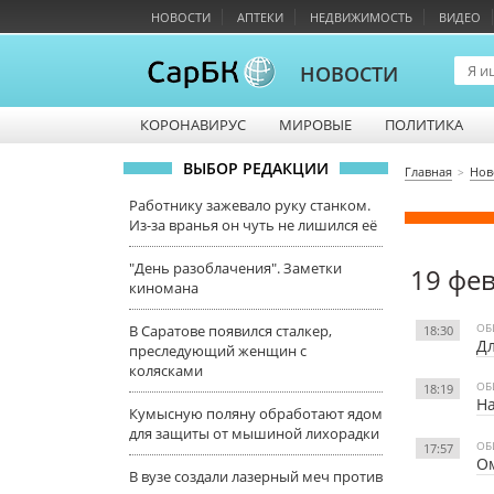
НОВОСТИ
АПТЕКИ
НЕДВИЖИМОСТЬ
ВИДЕО
НОВОСТИ
КОРОНАВИРУС
МИРОВЫЕ
ПОЛИТИКА
ВЫБОР РЕДАКЦИИ
Главная
Нов
Работнику зажевало руку станком.
Из-за вранья он чуть не лишился её
"День разоблачения". Заметки
19 фе
киномана
ОБ
В Саратове появился сталкер,
18:30
Дл
преследующий женщин с
колясками
ОБ
18:19
На
Кумысную поляну обработают ядом
для защиты от мышиной лихорадки
ОБ
17:57
Ом
В вузе создали лазерный меч против