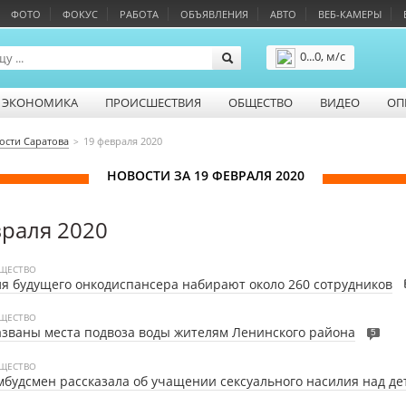
ФОТО
ФОКУС
РАБОТА
ОБЪЯВЛЕНИЯ
АВТО
ВЕБ-КАМЕРЫ
0...0, м/с
Подробнее
ЭКОНОМИКА
ПРОИСШЕСТВИЯ
ОБЩЕСТВО
ВИДЕО
ОП
ости Саратова
19 февраля 2020
НОВОСТИ ЗА 19 ФЕВРАЛЯ 2020
враля 2020
ЩЕСТВО
я будущего онкодиспансера набирают около 260 сотрудников
ЩЕСТВО
званы места подвоза воды жителям Ленинского района
5
ЩЕСТВО
будсмен рассказала об учащении сексуального насилия над д