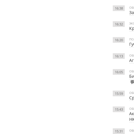
ОБ
16:38
За
ЭК
16:32
Кр
ПО
16:20
Гу
ОБ
16:13
Аг
ОБ
16:05
Би
1
ОБ
15:59
Ср
ОБ
15:43
Ак
Н
ОБ
15:31