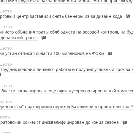
ава Минтруда РФ о назначении Баталиной: "Этот вопрос обсуж
ЩЕСТВО
рговый центр заставили снять баннеры из-за дизайн-кода
27
ЩЕСТВО
нистр объяснил траты облбюджета на весовой контроль на бу
деральной трассе
10
ЩЕСТВО
шустин отписал области 100 миллионов на ФОКи
19
ЩЕСТВО
трудник колонии лишился работы и получил условный срок за 
ЩЕСТВО
области запланирован еще один мусоросортировочный компле
ЛИТИКА
динороссы" подтвердили переход Баталиной в правительство 
ВОСТИ
ратовский хоккеист дисквалифицирован до конца сезона
1