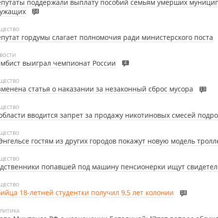
епутаты поддержали выплату пособий семьям умерших муници
лужащих
24
ЩЕСТВО
путат гордумы слагает полномочия ради министерского поста
ВОСТИ
мбист выиграл чемпионат России
4
ЩЕСТВО
менена статья о наказании за незаконный сброс мусора
13
ЩЕСТВО
области вводится запрет за продажу никотиновых смесей подр
ЩЕСТВО
Энгельсе гостям из других городов покажут новую модель тролл
ЩЕСТВО
дственники попавшей под машину пенсионерки ищут свидетел
ЩЕСТВО
ийца 18-летней студентки получил 9,5 лет колонии
18
ЛИТИКА