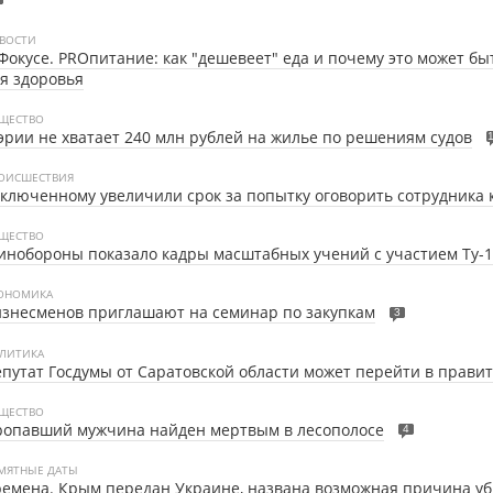
ВОСТИ
Фокусе. PROпитание: как "дешевеет" еда и почему это может бы
я здоровья
ЩЕСТВО
рии не хватает 240 млн рублей на жилье по решениям судов
ОИСШЕСТВИЯ
ключенному увеличили срок за попытку оговорить сотрудника 
ЩЕСТВО
нобороны показало кадры масштабных учений с участием Ту-
ОНОМИКА
знесменов приглашают на семинар по закупкам
3
ЛИТИКА
путат Госдумы от Саратовской области может перейти в прави
ЩЕСТВО
ропавший мужчина найден мертвым в лесополосе
4
МЯТНЫЕ ДАТЫ
емена. Крым передан Украине, названа возможная причина уб