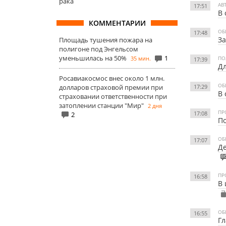
рака
АВ
17:51
В 
КОММЕНТАРИИ
ОБ
17:48
За
Площадь тушения пожара на
полигоне под Энгельсом
уменьшилась на 50%
1
35 мин.
ПО
17:39
Дл
Росавиакосмос внес около 1 млн.
ОБ
17:29
долларов страховой премии при
В 
страховании ответственности при
затоплении станции "Мир"
2 дня
ПР
17:08
2
По
ОБ
17:07
Де
8
ПР
16:58
В 
ОБ
16:55
Гл