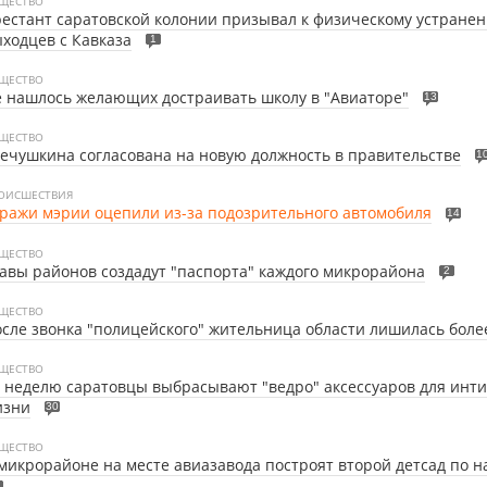
ЩЕСТВО
естант саратовской колонии призывал к физическому устране
ходцев с Кавказа
1
ЩЕСТВО
 нашлось желающих достраивать школу в "Авиаторе"
13
ЩЕСТВО
ечушкина согласована на новую должность в правительстве
1
ОИСШЕСТВИЯ
ражи мэрии оцепили из-за подозрительного автомобиля
14
ЩЕСТВО
авы районов создадут "паспорта" каждого микрорайона
2
ЩЕСТВО
сле звонка "полицейского" жительница области лишилась боле
ЩЕСТВО
 неделю саратовцы выбрасывают "ведро" аксессуаров для инт
изни
30
ЩЕСТВО
микрорайоне на месте авиазавода построят второй детсад по н