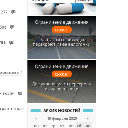
 277
53
Ограничение движения
бре
23
сюжет
Часть трассы дважды
тва
13
перекроют из-за велогонки
Ограничение движения
риимчивые"
сюжет
Два участка улиц перекроют
из-за велогонки
7 тысяч
16
 грантов для
АРХИВ НОВОСТЕЙ
«
19 февраля 2020
»
пн
вт
ср
чт
пт
сб
вс