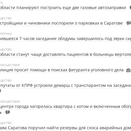
ТО
области планируют построить еще две газовые автозаправки
ЩЕСТВО
стройщики и чиновники поспорили о парковках в Саратове
28
ЛИТИКА
ившееся 7 часов заседание облдумы завершилось под звуки си
ЩЕСТВО
области станут чаще доставлять пациентов в больницы вертол
ОИСШЕСТВИЯ
лиция просит помощи в поисках фигуранта уголовного дела
ЩЕСТВО
путаты от КПРФ устроили демарш с транспарантом на заседан
6
ОИСШЕСТВИЯ
центре города загорелась квартира с котом и включенным обо
8
ЩЕСТВО
ава Саратова поручил найти резервы для сноса аварийных до