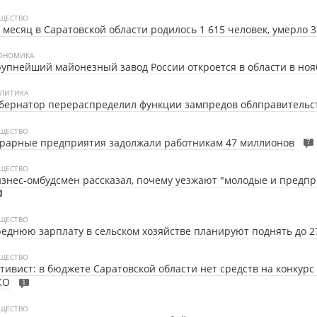
ЩЕСТВО
 месяц в Саратовской области родилось 1 615 человек, умерло 3
ОНОМИКА
упнейший майонезный завод России откроется в области в ноя
ЛИТИКА
бернатор перераспределил функции зампредов облправительс
ЩЕСТВО
рарные предприятия задолжали работникам 47 миллионов
7
ЩЕСТВО
знес-омбудсмен рассказал, почему уезжают "молодые и предп
6
ЩЕСТВО
еднюю зарплату в сельском хозяйстве планируют поднять до 2
ЩЕСТВО
тивист: в бюджете Саратовской области нет средств на конкурс
КО
1
ЩЕСТВО