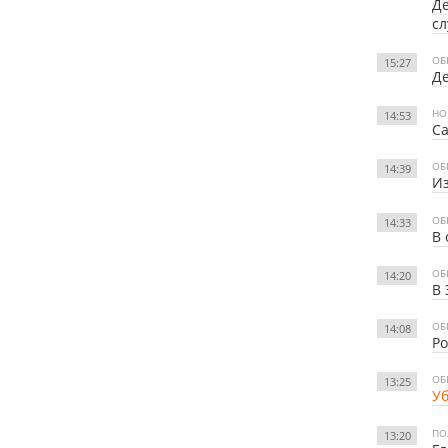
Д
с
ОБ
15:27
Де
НО
14:53
Са
ОБ
14:39
Из
ОБ
14:33
В 
ОБ
14:20
В 
ОБ
14:08
Ро
ОБ
13:25
Уб
ПО
13:20