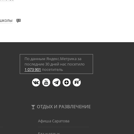
 школы
13
По данным Яндекс.Метрика за
последние 30 дней нас посетило
1 073 901
посетитель
ОТДЫХ И РАЗВЛЕЧЕНИЕ
Афиша Саратова
Еда и отдых