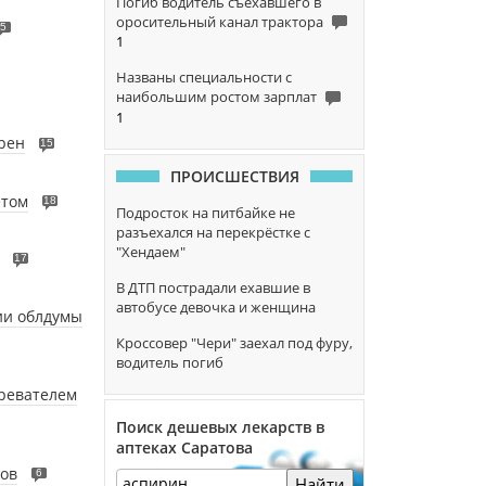
Погиб водитель съехавшего в
оросительный канал трактора
5
1
Названы специальности с
наибольшим ростом зарплат
1
рен
15
ПРОИСШЕСТВИЯ
етом
18
Подросток на питбайке не
разъехался на перекрёстке с
"Хендаем"
17
В ДТП пострадали ехавшие в
автобусе девочка и женщина
ии облдумы
Кроссовер "Чери" заехал под фуру,
водитель погиб
гревателем
Поиск дешевых лекарств в
аптеках Саратова
мов
6
Найти