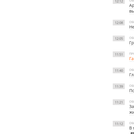
ОБ
12:12
Ар
вы
ОБ
12:08
Не
ОБ
12:05
Гр
ПР
11:51
Га
ОБ
11:40
Гл
ОБ
11:39
По
ОБ
11:21
За
ж
ОБ
11:12
В 
8