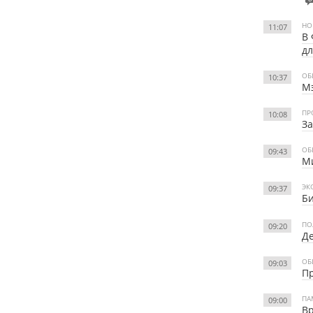
НО
11:07
В 
дл
ОБ
10:37
Мэ
ПР
10:08
За
ОБ
09:43
Ми
ЭК
09:37
Би
ПО
09:20
Де
ОБ
09:03
П
ПА
09:00
Вр