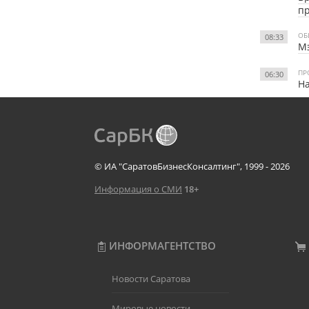
пр
ОБ
08:33
Мэ
ПР
06:30
На
© ИА "СаратовБизнесКонсалтинг", 1999 - 2026
Информация о СМИ
18+
ИНФОРМАГЕНТСТВО
Новости Саратова
Мировые новости