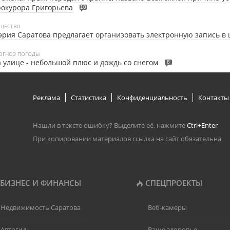
окурора Григорьева
10
ЩЕСТВО
рия Саратова предлагает организовать электронную запись в
ОГНОЗ ПОГОДЫ
 улице - небольшой плюс и дождь со снегом
8
Реклама
Статистика
Конфиденциальность
Контакты
Нашли в тексте ошибку? Выделите её, нажмите
Ctrl+Enter
При копировании материалов ссылка на сайт обязательна
БИЗНЕС И ФИНАНСЫ
СПЕЦПРОЕКТЫ
Недвижимость Саратова
Веб-камеры
Автогид
Ваше здоровье