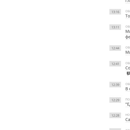
Гл
ОБ
13:16
То
ОБ
13:11
Ми
фе
ОБ
12:44
Ми
ОБ
12:41
Со
9
ОБ
12:39
В 
ПО
12:29
"Е
НО
12:28
Са