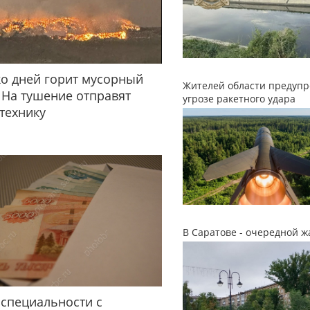
о дней горит мусорный
Жителей области предупр
 На тушение отправят
угрозе ракетного удара
технику
В Саратове - очередной ж
специальности с