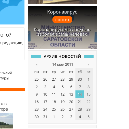
Коронавирус
сюжет
Коронавирусом за неделю
ного?
заболели семь человек
в редакцию,
АРХИВ НОВОСТЕЙ
«
14 мая 2011
»
пн
вт
ср
чт
пт
сб
вс
вянской
ьтуры
25
26
27
28
29
30
1
2
3
4
5
6
7
8
9
10
11
12
13
14
15
16
17
18
19
20
21
22
о в
тора
23
24
25
26
27
28
29
30
31
1
2
3
4
5