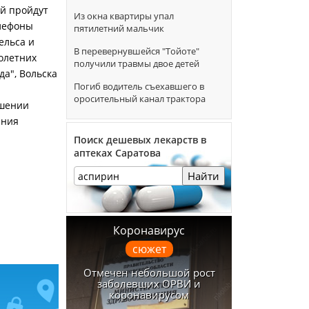
ий пройдут
Из окна квартиры упал
елефоны
пятилетний мальчик
ельса и
В перевернувшейся "Тойоте"
олетних
получили травмы двое детей
да", Вольска
Погиб водитель съехавшего в
оросительный канал трактора
ешении
ания
Поиск дешевых лекарств в
аптеках Саратова
Найти
Коронавирус
сюжет
Отмечен небольшой рост
заболевших ОРВИ и
коронавирусом