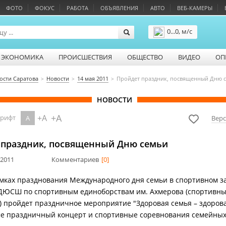
ФОТО
ФОКУС
РАБОТА
ОБЪЯВЛЕНИЯ
АВТО
ВЕБ-КАМЕРЫ
0...0, м/с
Подробнее
ЭКОНОМИКА
ПРОИСШЕСТВИЯ
ОБЩЕСТВО
ВИДЕО
ОП
ости Саратова
Новости
14 мая 2011
Пройдет праздник, посвященный Дню 
НОВОСТИ
+A
+A
шрифт
A
Верс
 праздник, посвященный Дню семьи
 2011
Комментариев
[0]
амках празднования Международного дня семьи в спортивном з
ДЮСШ по спортивным единоборствам им. Ахмерова (спортивны
) пройдет праздничное мероприятие "Здоровая семья – здорова
е праздничный концерт и спортивные соревнования семейных 