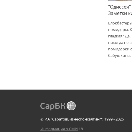
"Одиссея"
Заметки 
Блокбастеры
помидоры. К
гладкая? Да.
никогда не 
помидорки с 
бабушкины.
© ИА "СаратовБизнесКонсалтинг", 1999 - 2026
Информация о СМИ
18+