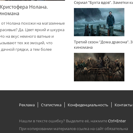
Сериал "Бухта вдов". Заметки 
 Кристофера Нолана.
киномана
 от Нолана похожи на магазинные
расивые? Да. Цвет яркий и шкурка
 Но на вкус немного ватные и
Третий сезон "Дома дракона". 
вызывают тех же эмоций, что
киномана
дачной грядки, а тем более
Реклама
Статистика
Конфиденциальность
Контакты
Нашли в тексте ошибку? Выделите её, нажмите
Ctrl+Enter
При копировании материалов ссылка на сайт обязательна