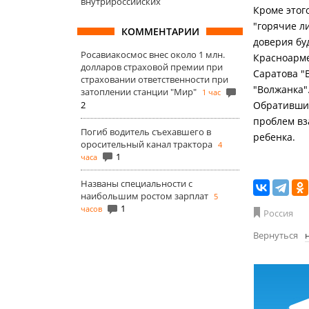
внутрироссийских
Кроме этог
"горячие ли
КОММЕНТАРИИ
доверия бу
Росавиакосмос внес около 1 млн.
Красноарме
долларов страховой премии при
Саратова "
страховании ответственности при
"Волжанка"
затоплении станции "Мир"
1 час
2
Обратившие
проблем вз
Погиб водитель съехавшего в
ребенка.
оросительный канал трактора
4
1
часа
Названы специальности с
наибольшим ростом зарплат
5
1
часов
Россия
Вернуться