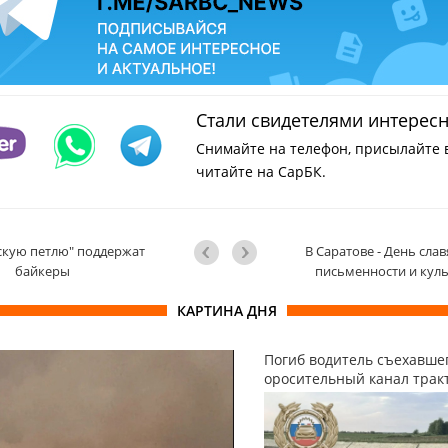
Стали свидетелями интерес
Снимайте на телефон, присылайте 
читайте на СарБК.
скую петлю" поддержат
В Саратове - День сла
байкеры
письменности и кул
КАРТИНА ДНЯ
Погиб водитель съехавшег
оросительный канал трак