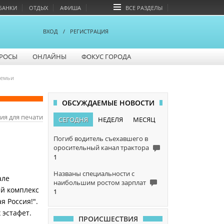
БАНКИ
ОТДЫХ
АФИША
ВСЕ РАЗДЕЛЫ
ВХОД
/
РЕГИСТРАЦИЯ
РОСЫ
ОНЛАЙНЫ
ФОКУС ГОРОДА
семьи
ОБСУЖДАЕМЫЕ НОВОСТИ
ия для печати
СЕГОДНЯ
НЕДЕЛЯ
МЕСЯЦ
Погиб водитель съехавшего в
оросительный канал трактора
1
Названы специальности с
але
наибольшим ростом зарплат
й комплекс
1
я Россия!".
эстафет.
ПРОИСШЕСТВИЯ