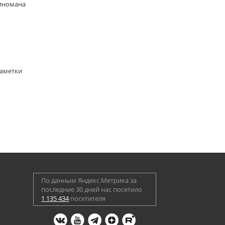
киномана
Заметки
По данным Яндекс.Метрика за
последние 30 дней нас посетило
1 135 434
посетителя