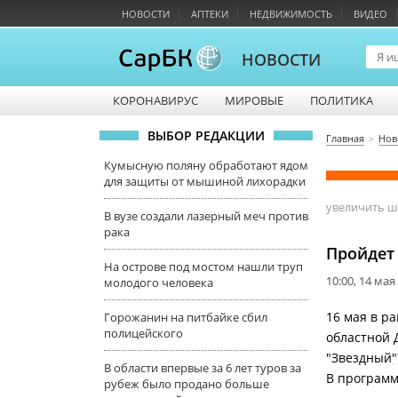
НОВОСТИ
АПТЕКИ
НЕДВИЖИМОСТЬ
ВИДЕО
НОВОСТИ
КОРОНАВИРУС
МИРОВЫЕ
ПОЛИТИКА
ВЫБОР РЕДАКЦИИ
Главная
Нов
Кумысную поляну обработают ядом
для защиты от мышиной лихорадки
увеличить 
В вузе создали лазерный меч против
рака
Пройдет
На острове под мостом нашли труп
10:00, 14 мая
молодого человека
16 мая в р
Горожанин на питбайке сбил
полицейского
областной 
"Звездный"
В области впервые за 6 лет туров за
В программ
рубеж было продано больше