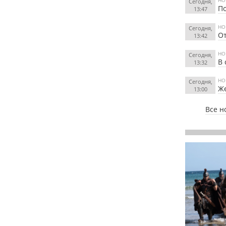
Сегодня,
По
13:47
НО
Сегодня,
О
13:42
НО
Сегодня,
В 
13:32
НО
Сегодня,
Же
13:00
Все н